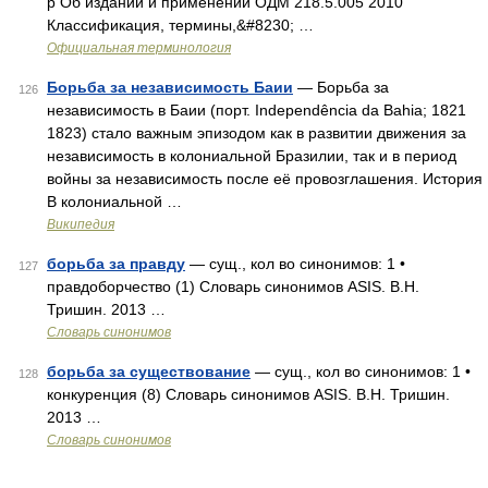
р Об издании и применении ОДМ 218.5.005 2010
Классификация, термины,&#8230; …
Официальная терминология
Борьба за независимость Баии
— Борьба за
126
независимость в Баии (порт. Independência da Bahia; 1821
1823) стало важным эпизодом как в развитии движения за
независимость в колониальной Бразилии, так и в период
войны за независимость после её провозглашения. История
В колониальной …
Википедия
борьба за правду
— сущ., кол во синонимов: 1 •
127
правдоборчество (1) Словарь синонимов ASIS. В.Н.
Тришин. 2013 …
Словарь синонимов
борьба за существование
— сущ., кол во синонимов: 1 •
128
конкуренция (8) Словарь синонимов ASIS. В.Н. Тришин.
2013 …
Словарь синонимов