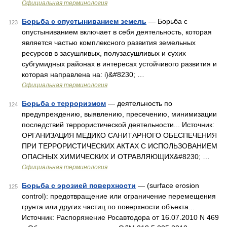
Официальная терминология
Борьба с опустыниванием земель
— Борьба с
123
опустыниванием включает в себя деятельность, которая
является частью комплексного развития земельных
ресурсов в засушливых, полузасушливых и сухих
субгумидных районах в интересах устойчивого развития и
которая направлена на: i)&#8230; …
Официальная терминология
Борьба с терроризмом
— деятельность по
124
предупреждению, выявлению, пресечению, минимизации
последствий террористической деятельности... Источник:
ОРГАНИЗАЦИЯ МЕДИКО САНИТАРНОГО ОБЕСПЕЧЕНИЯ
ПРИ ТЕРРОРИСТИЧЕСКИХ АКТАХ С ИСПОЛЬЗОВАНИЕМ
ОПАСНЫХ ХИМИЧЕСКИХ И ОТРАВЛЯЮЩИХ&#8230; …
Официальная терминология
Борьба с эрозией поверхности
— (surface erosion
125
control): предотвращение или ограничение перемещения
грунта или других частиц по поверхности объекта...
Источник: Распоряжение Росавтодора от 16.07.2010 N 469